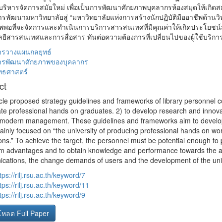
ริหารจัดการสมัยใหม่ เพื่อเป็นการพัฒนาศักยภาพบุคลากรห้องสมุดให้เกิด
การพัฒนามหาวิทยาลัยสู่ “มหาวิทยาลัยแห่งการสร้างนักปฏิบัติมืออาชีพด้
าพพอที่จะจัดการและดำเนินการบริการสารสนเทศที่มีคุณค่าให้เกิดประโยชน์
ยีสารสนเทศและการสื่อสาร ทันต่อความต้องการที่เปลี่ยนไปของผู้ใช้บริกา
ารวางแผนกลยุทธ์
ารพัฒนาศักยภาพของบุคลากร
ุทธศาสตร์
ct
icle proposed strategy guidelines and frameworks of library personnel
te professional hands on graduates. 2) to develop research and innovati
modern management. These guidelines and frameworks aim to develop libr
ainly focused on “the university of producing professional hands on wor
ons.” To achieve the target, the personnel must be potential enough t
 advantages and to obtain knowledge and performance towards the ad
ations, the change demands of users and the development of the univ
tps://rilj.rsu.ac.th/keyword/7
tps://rilj.rsu.ac.th/keyword/11
tps://rilj.rsu.ac.th/keyword/9
โหลด Full Paper