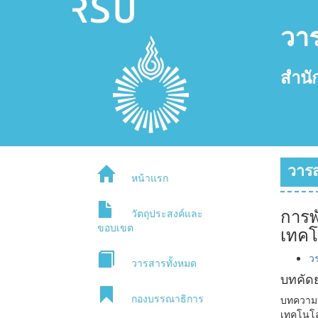
วา
สำนั
วารส
หน้าแรก
การพ
วัตถุประสงค์และ
ขอบเขต
เทคโ
ว
วารสารทั้งหมด
บทคัดย
กองบรรณาธิการ
บทความน
เทคโนโล