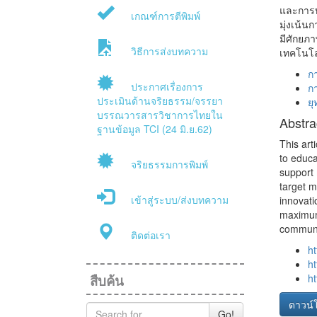
และการบ
เกณฑ์การตีพิมพ์
มุ่งเน้น
มีศักยภ
วิธีการส่งบทความ
เทคโนโล
ก
ประกาศเรื่องการ
ก
ประเมินด้านจริยธรรม/จรรยา
ย
บรรณวารสารวิชาการไทยใน
Abstra
ฐานข้อมูล TCI (24 มิ.ย.62)
This art
to educa
จริยธรรมการพิมพ์
support 
target m
เข้าสู่ระบบ/ส่งบทความ
innovati
maximum
communic
ติดต่อเรา
ht
ht
สืบค้น
ht
ดาวน์
Go!