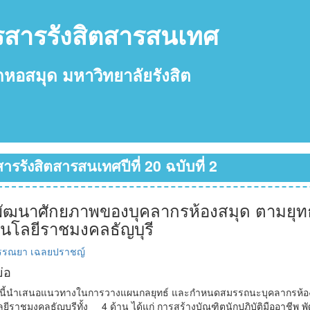
รสารรังสิตสารสนเทศ
กหอสมุด
มหาวิทยาลัยรังสิต
ารรังสิตสารสนเทศปีที่ 20 ฉบับที่ 2
ัฒนาศักยภาพของบุคลากรห้องสมุด ตามยุท
นโลยีราชมงคลธัญบุรี
รรณยา เฉลยปราชญ์
่อ
ี้นำเสนอแนวทางในการวางแผนกลยุทธ์ และกำหนดสมรรถนะบุคลากรห้องสม
ยีราชมงคลธัญบุรีทั้ง 4 ด้าน ได้แก่ การสร้างบัณฑิตนักปฏิบัติมืออาชีพ